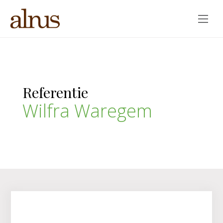
Overslaan
en
naar
Referentie
de
inhoud
Wilfra Waregem
gaan