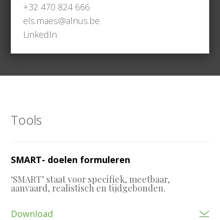
+32 470 824 666
els.maes@alnus.be
LinkedIn
Tools
SMART- doelen formuleren
‘SMART’ staat voor specifiek, meetbaar,
aanvaard, realistisch en tijdgebonden.
Download